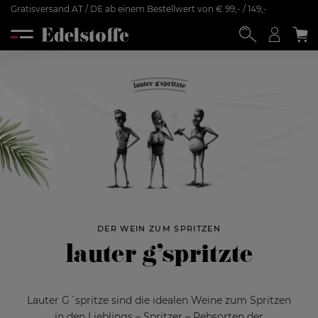
Gratisversand AT / DE ab einem Bestellwert von € 99,- / 149,-
DER WEIN ZUM SPRITZEN
lauter g'spritzte
Lauter G´spritze sind die idealen Weine zum Spritzen
in den Lieblings – Spritzer – Rebsorten der