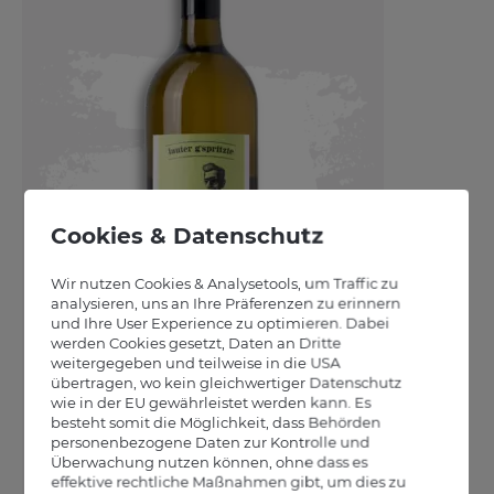
1l
LAUTER G´SPRITZTE - DER VELTLINER
KARLI
2023
Weingut Fuhrgassl-Huber
€
5
50
€
5
/ Liter
50