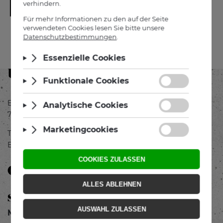
-
+
Unser Shop
Eisenstädterstraße 7
7061 Trausdorf
Tel.:
+43 664 254 96 09
E-Mail:
shop@edelstoffe.at
Öffnungszeiten
Shop
Mo-Do:
9.00 bis 17.00 Uhr