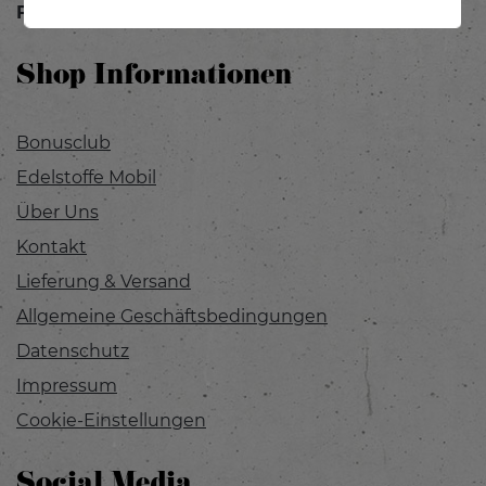
Fr:
9.00 bis 15.00 Uhr
Shop Informationen
Bonusclub
Edelstoffe Mobil
Über Uns
Kontakt
Lieferung & Versand
Allgemeine Geschäftsbedingungen
Datenschutz
Impressum
Cookie-Einstellungen
Social Media