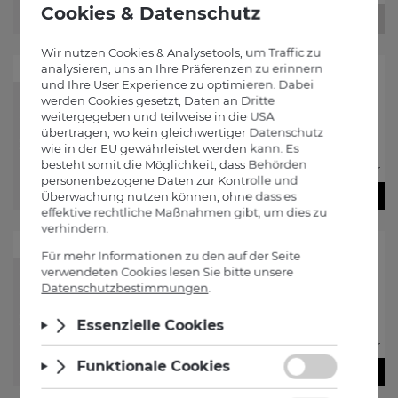
-
+
Falstaff
-10%
BIG JOHN
2024
92
Weingut Scheiblhofer
€
15
75
€
17
50
Sie sparen
€
1
€
21
/ Liter
75
00
Ausverkauft
Falstaff
-10%
PRAITTENBRUNN
2021
95
Weingut Scheiblhofer
€
42
75
€
47
50
Sie sparen
€
4
€
57
/ Liter
75
00
Ausverkauft