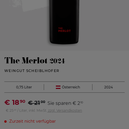
The Merlot
2024
WEINGUT SCHEIBLHOFER
0,75 Liter
Österreich
2024
€
18
90
€
21
00
Sie sparen
€
2
10
€
25
/ Liter,
inkl. MwSt.
zzgl. Versandkosten
20
Zurzeit nicht verfügbar