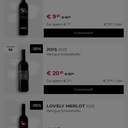
€
9
81
€
10
90
Sie sparen
€
1
€
13
/ Liter
09
08
Ausverkauft
Falstaff
-10%
JOIS
2023
92
Weingut Scheiblhofer
€
20
61
€
22
90
Sie sparen
€
2
€
27
/ Liter
29
48
Ausverkauft
-10%
LOVELY MERLOT
2025
Weingut Scheiblhofer