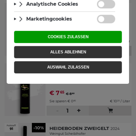
-10%
FRIZZANTE WEISS
Weingut Scheiblhofer
€
9
81
€
10
90
Sie sparen
€
1
€
13
/ Liter
09
08
-
+
-10%
GRÜNER VELTLINER
2025
Weingut Scheiblhofer
€
7
65
€
8
50
Sie sparen
€
0
€
10
/ Liter
85
20
-
+
Falstaff
-10%
HEIDEBODEN ZWEIGELT
2024
91
Weingut Scheiblhofer