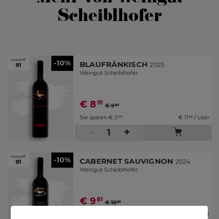
Scheiblhofer
Falstaff
-10%
BLAUFRÄNKISCH
2025
91
Weingut Scheiblhofer
€
8
91
€
9
90
Sie sparen
€
0
€
11
/ Liter
99
88
-
+
Falstaff
-10%
CABERNET SAUVIGNON
2024
91
Weingut Scheiblhofer
€
9
81
€
10
90
Sie sparen
€
1
€
13
/ Liter
09
08