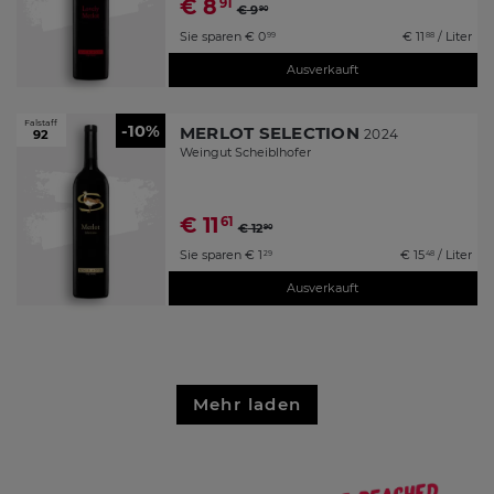
€
8
91
€
9
90
Sie sparen
€
0
€
11
/ Liter
99
88
Ausverkauft
Falstaff
-10%
MERLOT SELECTION
2024
92
Weingut Scheiblhofer
€
11
61
€
12
90
Sie sparen
€
1
€
15
/ Liter
29
48
Ausverkauft
Mehr laden