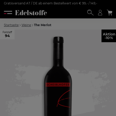
Gratisversand AT / DE ab einem Bestellwert von € 99,- / 149,-
Startseite
Weine
The Merlot
Falstaff
Aktion
94
-10%