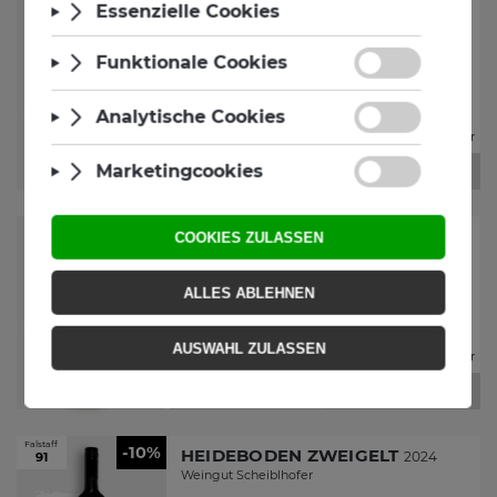
-10%
FRIZZANTE WEISS
Weingut Scheiblhofer
€
9
81
€
10
90
Sie sparen
€
1
€
13
/ Liter
09
08
-
+
-10%
GRÜNER VELTLINER
2025
Weingut Scheiblhofer
€
7
65
€
8
50
Sie sparen
€
0
€
10
/ Liter
85
20
-
+
Falstaff
-10%
HEIDEBODEN ZWEIGELT
2024
91
Weingut Scheiblhofer