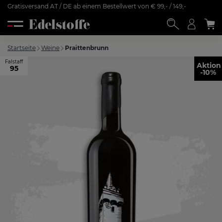
Gratisversand AT / DE ab einem Bestellwert von € 99,- / 149,-
Startseite
Weine
Praittenbrunn
Falstaff
Aktion
95
-10%