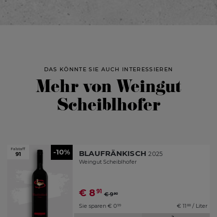
DAS KÖNNTE SIE AUCH INTERESSIEREN
Mehr von Weingut
Scheiblhofer
Falstaff
-10%
BLAUFRÄNKISCH
2025
91
Weingut Scheiblhofer
€
8
91
€
9
90
Sie sparen
€
0
€
11
/ Liter
99
88