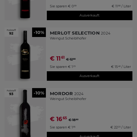
Sie sparen
€
0
€
11
/ Liter
99
88
Ausverkauft
Falstaff
-10%
MERLOT SELECTION
2024
92
Weingut Scheiblhofer
€
11
61
€
12
90
Sie sparen
€
1
€
15
/ Liter
29
48
Ausverkauft
Falstaff
-10%
MORDOR
2024
93
Weingut Scheiblhofer
€
16
65
€
18
50
Sie sparen
€
1
€
22
/ Liter
85
20
Ausverkauft