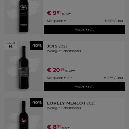
€
9
81
€
10
90
Sie sparen
€
1
€
13
/ Liter
09
08
Ausverkauft
Falstaff
-10%
JOIS
2023
92
Weingut Scheiblhofer
€
20
61
€
22
90
Sie sparen
€
2
€
27
/ Liter
29
48
Ausverkauft
-10%
LOVELY MERLOT
2025
Weingut Scheiblhofer
€
8
91
€
9
90