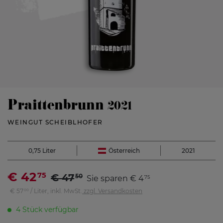
Praittenbrunn
2021
WEINGUT SCHEIBLHOFER
0,75 Liter
Österreich
2021
€
42
75
€
47
50
Sie sparen
€
4
75
€
57
/ Liter,
inkl. MwSt.
zzgl. Versandkosten
00
4 Stück verfügbar