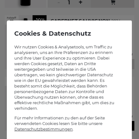
-
+
Falstaff
-10%
CABERNET SAUVIGNON
2024
91
Weingut Scheiblhofer
€
9
81
€
10
90
Sie sparen
€
1
€
13
/ Liter
09
08
-
+
Falstaff
-10%
BIG JOHN
2024
92
Weingut Scheiblhofer
€
15
75
€
17
50
Sie sparen
€
1
€
21
/ Liter
75
00
Ausverkauft